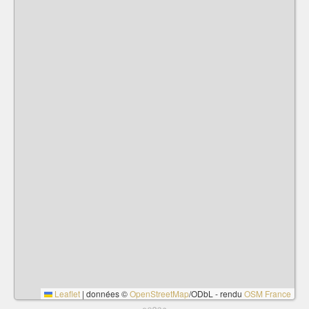
Leaflet
|
données ©
OpenStreetMap
/ODbL - rendu
OSM France