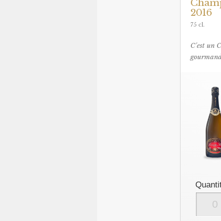
Champ
2016
75 cl.
C'est un 
gourmand 
Quanti