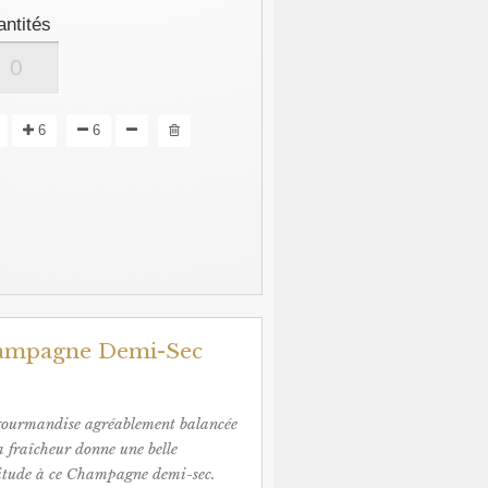
ntités
6
6
ampagne Demi-Sec
ourmandise agréablement balancée
a fraîcheur donne une belle
tude à ce Champagne demi-sec.