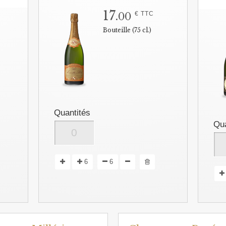
17.
€ TTC
00
Bouteille (75 cl.)
Quantités
Qua
6
6