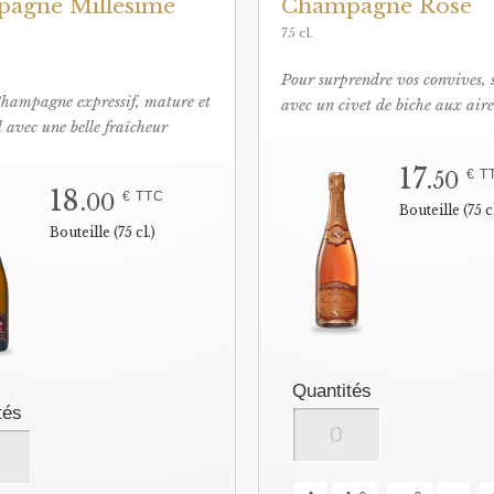
agne Millésime
Champagne Rosé
75 cl.
Pour surprendre vos convives, 
Champagne expressif, mature et
avec un civet de biche aux airel
avec une belle fraîcheur
17.
€ T
50
18.
€ TTC
00
Bouteille (75 cl
Bouteille (75 cl.)
Quantités
tés