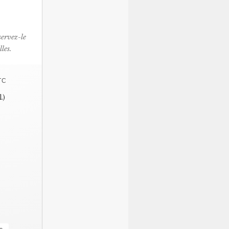
servez-le
les.
TC
.)