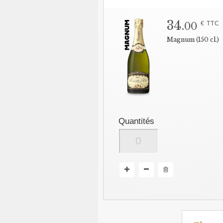
34.
€ TTC
00
Magnum (150 cl.)
Quantités