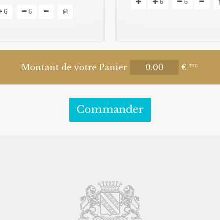
6
6
6
6
Montant de votre Panier
€
TTC
Commander