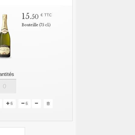
15.
€ TTC
50
Bouteille (75 cl.)
ntités
6
6