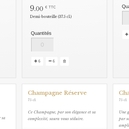
Qua
9.
€ TTC
00
Demi-bouteille (37.5 cl.)
Quantités
6
6
Champagne Réserve
Ch
75 cl.
75 cl.
Ce Champagne, par son élégance et sa
Une g
 sa
complexité, saura vous séduire.
par s
ampli