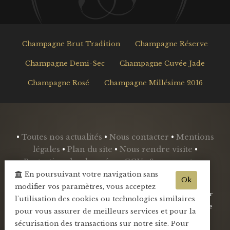
Champagne Brut Tradition
Champagne Réserve
Champagne Demi-Sec
Champagne Cuvée Jade
Champagne Rosé
Champagne Millésime 2016
•
Toutes nos actualités
•
Nous contacter
•
Mentions
légales
•
Plan du site
•
Nous rendre visite
•
Protection des données
•
CGV
•
Se connecter
•
Mini-blog
•
En poursuivant votre navigation sans
Ok
modifier vos paramètres, vous acceptez
- L'abus d'alcool est dangereux pour la santé, sachez consommer
l'utilisation des cookies ou technologies similaires
avec modération - La vente d'alcool est interdite aux mineurs de
pour vous assurer de meilleurs services et pour la
-18ans -
sécurisation des transactions sur notre site. Pour