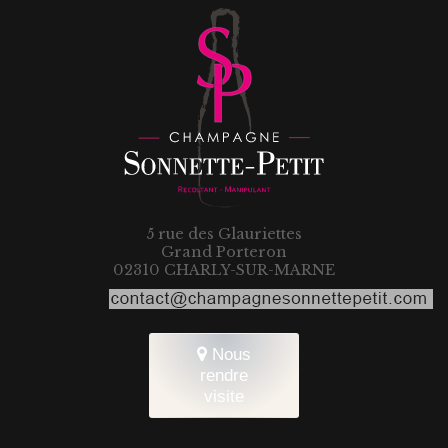
5 rue des Glauriettes
Grand Porteron
02310 CHARLY-SUR-MARNE
Nous
rendre
visite