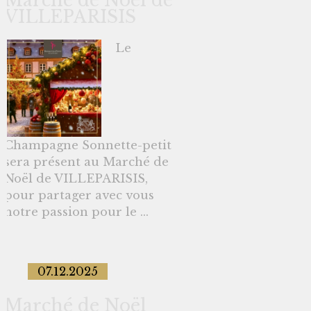
Marché de Noël de
VILLEPARISIS
Le
Champagne Sonnette-petit
sera présent au Marché de
Noël de VILLEPARISIS,
pour partager avec vous
notre passion pour le ...
07.12.2025
Marché de Noël