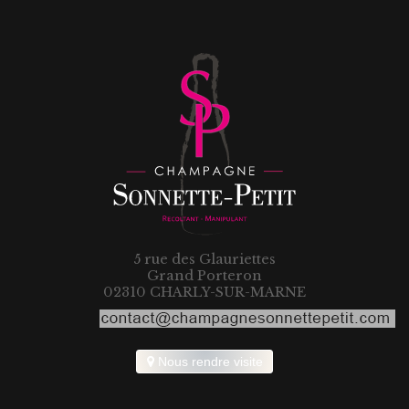
5 rue des Glauriettes
Grand Porteron
02310 CHARLY-SUR-MARNE
Nous rendre visite