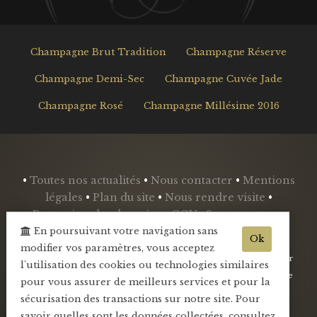
Champagne Brut Tradition
Champagne Réserve
Champagne Demi-Sec
Champagne Cuvée Jade
Champagne Rosé
Champagne Millésime 2016
•
Toutes nos actualités
•
Nous contacter
•
Mentions
légales
•
Plan du site
•
Nous rendre visite
•
Protection des données
•
CGV
•
Se connecter
•
Mini-blog
•
En poursuivant votre navigation sans
Ok
modifier vos paramètres, vous acceptez
- L'abus d'alcool est dangereux pour la santé, sachez consommer
l'utilisation des cookies ou technologies similaires
avec modération - La vente d'alcool est interdite aux mineurs de
pour vous assurer de meilleurs services et pour la
-18ans -
sécurisation des transactions sur notre site. Pour
savoir quelles sont les données collectées, consultez