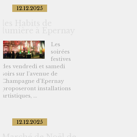
12.12.2025
les Habits de
lumière à Epernay
Les
soirées
festives
des vendredi et samedi
soirs sur l’avenue de
Champagne d'Epernay
proposeront installations
artistiques, ...
12.12.2025