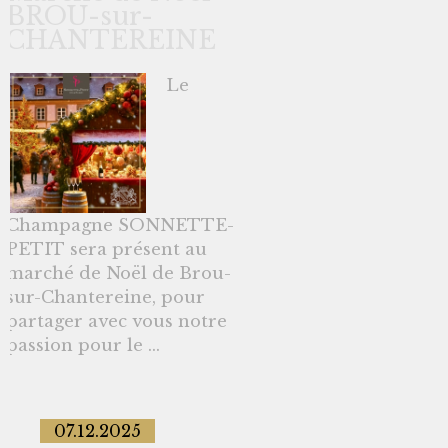
BROU-sur-
CHANTEREINE
Le
Champagne SONNETTE-
PETIT sera présent au
marché de Noël de Brou-
sur-Chantereine, pour
partager avec vous notre
passion pour le ...
07.12.2025